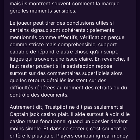
mais ils montrent souvent comment la marque
gère les moments sensibles.
Le joueur peut tirer des conclusions utiles si
certains signaux sont cohérents : paiements
mentionnés comme effectifs, vérification perçue
comme stricte mais compréhensible, support
capable de répondre autre chose qu’un script,
litiges qui trouvent une issue claire. En revanche, il
faut rester prudent si la satisfaction repose
surtout sur des commentaires superficiels alors
que les retours détaillés insistent sur des
difficultés répétées au moment des retraits ou du
contrôle des documents.
Autrement dit, Trustpilot ne dit pas seulement si
Captain jack casino plaît. Il aide surtout à voir si le
casino reste fonctionnel quand un dossier devient
moins simple. Et dans ce secteur, c’est souvent le
critère le plus utile. Players comparing real money