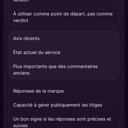
À utiliser comme point de départ, pas comme
verdict
Avis récents
État actuel du service
Plus importants que des commentaires
anciens
Réponses de la marque
Capacité à gérer publiquement les litiges
Un bon signe si les réponses sont précises et
suivies