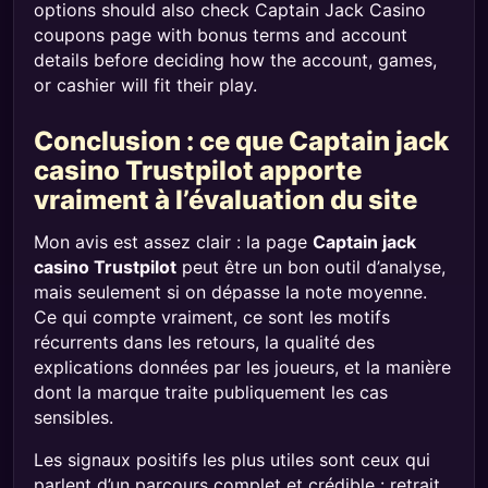
options should also check
Captain Jack Casino
coupons page with bonus terms and account
details
before deciding how the account, games,
or cashier will fit their play.
Conclusion : ce que Captain jack
casino Trustpilot apporte
vraiment à l’évaluation du site
Mon avis est assez clair : la page
Captain jack
casino Trustpilot
peut être un bon outil d’analyse,
mais seulement si on dépasse la note moyenne.
Ce qui compte vraiment, ce sont les motifs
récurrents dans les retours, la qualité des
explications données par les joueurs, et la manière
dont la marque traite publiquement les cas
sensibles.
Les signaux positifs les plus utiles sont ceux qui
parlent d’un parcours complet et crédible : retrait