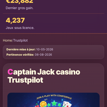
€23,882
Dernier gros gain.
4,237
Jeux sous licence.
Home
/
Trustpilot
Dernière mise à jour:
10-05-2026
Pertinence vérifiée:
06-08-2026
Captain Jack casino
Trustpilot