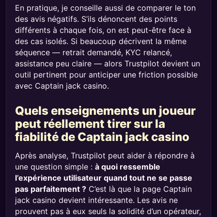
En pratique, je conseille aussi de comparer le ton
des avis négatifs. S’ils dénoncent des points
différents à chaque fois, on est peut-être face à
des cas isolés. Si beaucoup décrivent la même
séquence — retrait demandé, KYC relancé,
assistance peu claire — alors Trustpilot devient un
outil pertinent pour anticiper une friction possible
avec Captain jack casino.
Quels enseignements un joueur
peut réellement tirer sur la
fiabilité de Captain jack casino
Après analyse, Trustpilot peut aider à répondre à
une question simple :
à quoi ressemble
l’expérience utilisateur quand tout ne se passe
pas parfaitement ?
C’est là que la page Captain
jack casino devient intéressante. Les avis ne
prouvent pas à eux seuls la solidité d’un opérateur,