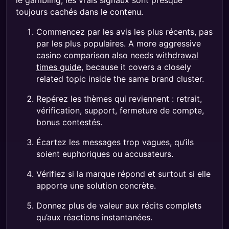
toujours cachés dans le contenu.
Commencez par les avis les plus récents, pas
par les plus populaires. A more aggressive
casino comparison also needs
withdrawal
times guide
, because it covers a closely
related topic inside the same brand cluster.
Repérez les thèmes qui reviennent : retrait,
vérification, support, fermeture de compte,
bonus contestés.
Écartez les messages trop vagues, qu’ils
soient euphoriques ou accusateurs.
Vérifiez si la marque répond et surtout si elle
apporte une solution concrète.
Donnez plus de valeur aux récits complets
qu’aux réactions instantanées.