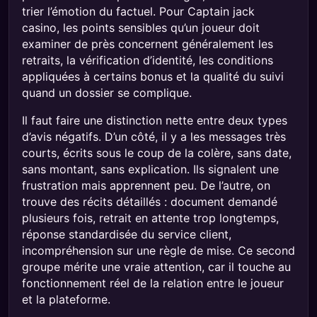
trier l’émotion du factuel. Pour Captain jack
casino, les points sensibles qu’un joueur doit
examiner de près concernent généralement les
retraits, la vérification d’identité, les conditions
appliquées à certains bonus et la qualité du suivi
quand un dossier se complique.
Il faut faire une distinction nette entre deux types
d’avis négatifs. D’un côté, il y a les messages très
courts, écrits sous le coup de la colère, sans date,
sans montant, sans explication. Ils signalent une
frustration mais apprennent peu. De l’autre, on
trouve des récits détaillés : document demandé
plusieurs fois, retrait en attente trop longtemps,
réponse standardisée du service client,
incompréhension sur une règle de mise. Ce second
groupe mérite une vraie attention, car il touche au
fonctionnement réel de la relation entre le joueur
et la plateforme.