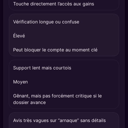
Touche directement l’accès aux gains
Vérification longue ou confuse
Élevé
Peut bloquer le compte au moment clé
Support lent mais courtois
Moyen
Gênant, mais pas forcément critique si le
dossier avance
Avis très vagues sur “arnaque” sans détails