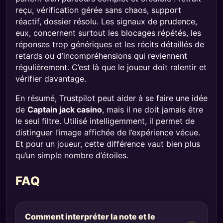
reçu, vérification gérée sans chaos, support
réactif, dossier résolu. Les signaux de prudence,
eux, concernent surtout les blocages répétés, les
réponses trop génériques et les récits détaillés de
retards ou d’incompréhensions qui reviennent
régulièrement. C’est là que le joueur doit ralentir et
vérifier davantage.
En résumé, Trustpilot peut aider à se faire une idée
de
Captain jack casino
, mais il ne doit jamais être
le seul filtre. Utilisé intelligemment, il permet de
distinguer l’image affichée de l’expérience vécue.
Et pour un joueur, cette différence vaut bien plus
qu’un simple nombre d’étoiles.
FAQ
Comment interpréter la note et le