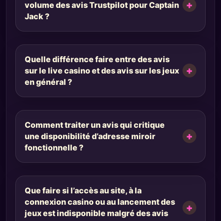
volume des avis Trustpilot pour Captain
Jack ?
Quelle différence faire entre des avis
sur le live casino et des avis sur les jeux
en général ?
Comment traiter un avis qui critique
une disponibilité d’adresse miroir
fonctionnelle ?
Que faire si l’accès au site, à la
connexion casino ou au lancement des
jeux est indisponible malgré des avis