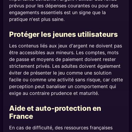
prévus pour les dépenses courantes ou pour des
engagements essentiels est un signe que la
pratique n'est plus saine.
Protéger les jeunes utilisateurs
Les contenus liés aux jeux d'argent ne doivent pas
être accessibles aux mineurs. Les comptes, mots
de passe et moyens de paiement doivent rester
strictement privés. Les adultes doivent également
éviter de présenter le jeu comme une solution
facile ou comme une activité sans risque, car cette
perception peut banaliser un comportement qui
exige au contraire prudence et maturité.
Aide et auto-protection en
France
En cas de difficulté, des ressources françaises