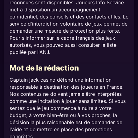
reconnues sont disponibles.
Joueurs Info Service
met à disposition un accompagnement
confidentiel, des conseils et des contacts utiles. Le
service d'
interdiction volontaire de jeux
permet de
demander une mesure de protection plus forte.
Pour s'informer sur le cadre français des jeux
autorisés, vous pouvez aussi consulter la
liste
publiée par l'ANJ
.
Mot de la rédaction
Captain jack casino défend une information
responsable à destination des joueurs en France.
Nos contenus ne doivent jamais être interprétés
comme une incitation à jouer sans limites. Si vous
sentez que le jeu commence à nuire à votre
budget, à votre bien-être ou à vos proches, la
décision la plus raisonnable est de demander de
l'aide et de mettre en place des protections
concrètes.