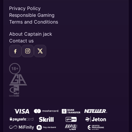
Privacy Policy
Responsible Gaming
Terms and Conditions
About Captain jack
Contact us