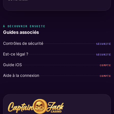
À DÉCOUVRIR ENSUITE
Guides associés
Contrôles de sécurité
SÉCURITÉ
Est-ce légal ?
SÉCURITÉ
Guide iOS
COMPTE
Aide à la connexion
COMPTE