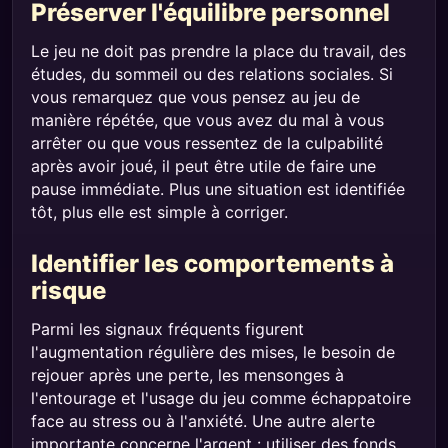
Préserver l'équilibre personnel
Le jeu ne doit pas prendre la place du travail, des
études, du sommeil ou des relations sociales. Si
vous remarquez que vous pensez au jeu de
manière répétée, que vous avez du mal à vous
arrêter ou que vous ressentez de la culpabilité
après avoir joué, il peut être utile de faire une
pause immédiate. Plus une situation est identifiée
tôt, plus elle est simple à corriger.
Identifier les comportements à
risque
Parmi les signaux fréquents figurent
l'augmentation régulière des mises, le besoin de
rejouer après une perte, les mensonges à
l'entourage et l'usage du jeu comme échappatoire
face au stress ou à l'anxiété. Une autre alerte
importante concerne l'argent : utiliser des fonds